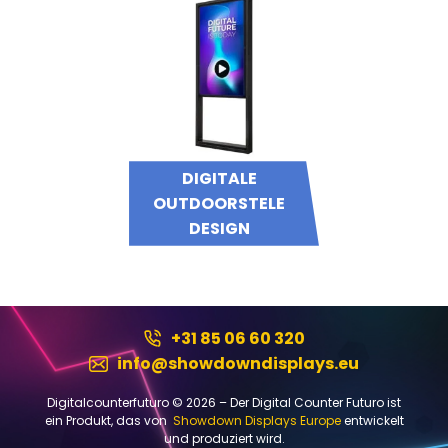
DIGITALE
OUTDOORSTELE
DESIGN
+31 85 06 60 320
info@showdowndisplays.eu
Digitalcounterfuturo © 2026 – Der Digital Counter Futuro ist
ein Produkt, das von
Showdown Displays Europe
entwickelt
und produziert wird.